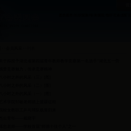
首
工会简介
教代会简介
组织架构
组织架构
获奖情况
本届双代会
数字工会
代表提案
部门
页
>>
会员风采
>>
列表
关于拟授予湖北省第四届青年教师教学竞赛第一名选手“湖北五一劳
感受竞赛魅力，传承竞赛精神
八小时之外的风采（三）[图]
八小时之外的风采（二）[图]
八小时之外的风采（一）[图]
艺术学院邹敏老师踏上援疆征程
我校女教职工乒乓球队载誉归来
杰出青年——戴晓宇
陈忠老师——学校首届“师德十佳个人”之一