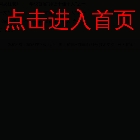
周思柱老师——学校首届“师德十佳个人”之一
点击进入首页
王文凯老师——学校首届“师德十佳个人”之一
张敏老师——学校首届“师德十佳个人”之一
页 1
2
3
版权所有：365APP下载
地址：湖北省荆州市南环路1号
技术支持：
长大在线