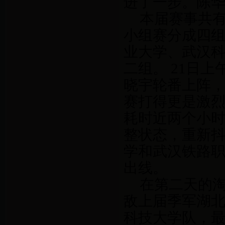
进了一步。陈华
本届赛事共
小组赛分成四
业大学、武汉
二组。
21
日上
晓宇轮番上阵
赛打得更是激
耗时近两个小
整状态，重新
学和武汉铁路
出线。
在第二天的
敌上届季军湖
科技大学队，