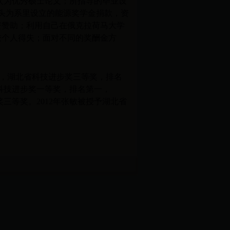
次为优秀硕士论文；所指导的毕业设
头为系里设立的能源奖学金捐款，资
资赞助；利用自己在俄克拉荷马大学
较个人得失；面对不同的奖酬金方
，湖北省科技进步奖三等奖，排名
科技进步奖一等奖，排名第一，
三等奖。2012年张敏被授予湖北省