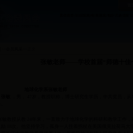
首
工会简介
教代会简介
组织架构
组织架构
获奖情况
本届双代会
数字工会
代表提案
部门
页
>>
会员风采
>>
正文
张敏老师——学校首届“师德十佳
地球化学系张敏老师
张敏
，男，
47
岁，教授职称，博士研究生学历，中共党员，从
任。
张敏教授从教
24
年来，一直致力于地球化学的科研和教学工作，
奖励
18
次。他坚持学习，孤身一人拄着拐杖在美国俄克拉荷马大