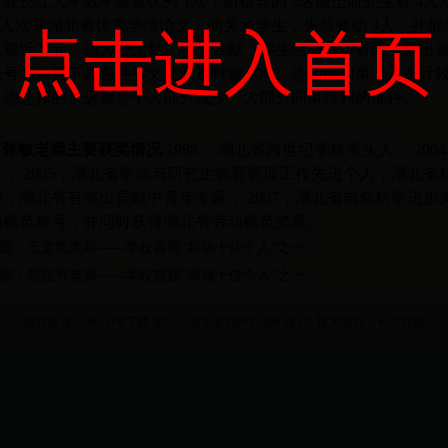
，获长江大学教学质量优秀
1
次；所指导的
7
名硕士研究生有
4
人
人次获湖北省优秀学位论文。他关爱学生，先后资助
3
人，并带
点击进入首页
总额近万元。他大公无私、乐于奉献，学生活动经费有限，他出
帐号为系里下载各种英文文献资料逾
10G
。他团结同事、从不计
，他选择的永远都是个人部分减少，大部分同事得利的那种。
张敏老师主要获奖情况
1998
，湖北省跨世纪学科带头人，
2004
一，
2005
，湖北省学位与研究生教育管理工作先进个人，湖北省
6
，湖北省有突出贡献中青年专家，
2007
，湖北省自然科学进步奖
动模范称号，并同时获得湖北省劳动模范奖章。
篇：
王文凯老师——学校首届“师德十佳个人”之一
篇：
贾廷秀老师——学校首届“师德十佳个人”之一
版权所有：365APP下载
地址：湖北省荆州市南环路1号
技术支持：
长大在线