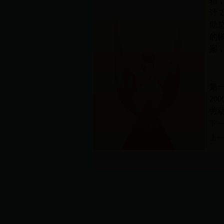
精
计
2
助
的
案
第
200
劳
下一
上一