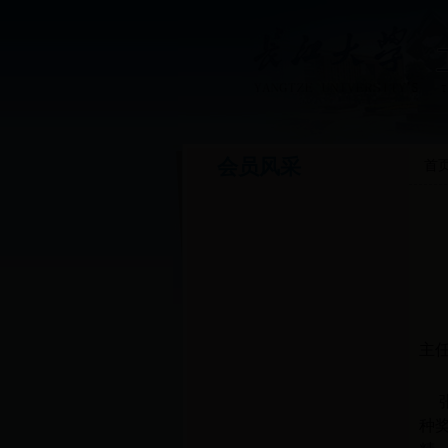
会员风采
首
主
种