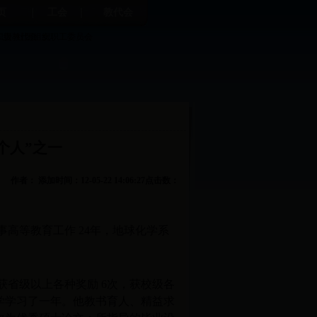
页
工会
教代会
职责
二级教代会
社团组织
女职工委员会
个人”之一
作者： 添加时间：12-05-22 14:06:27点击数：
事高等教育工作
24
年，地球化学系
获省级以上各种奖励
6
次，获校级各
学学习了一年。他教书育人、精益求