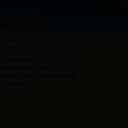
首
工会简介
教代会简介
组织架构
组织架构
获奖情况
本届双代会
数字工会
代表提案
部门
页
>>
视屏点播
>>
列表
长江大学排舞大赛(片头)
2012教职工排球赛女子决赛（机关——体育）
2012年教职工排球男子甲组决赛体育—机械
长江大学宣传片