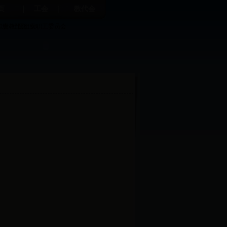
页
工会
教代会
职责
二级教代会
社团组织
女职工委员会