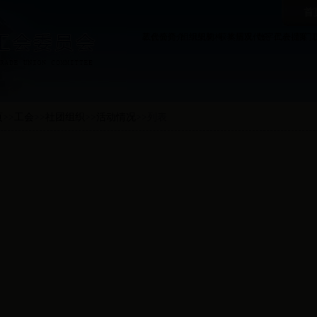
首
工会简介
教代会简介
组织架构
组织架构
获奖情况
本届双代会
数字工会
代表提案
部门
页
>>
工会
>>
社团组织
>>
活动情况
>>
列表